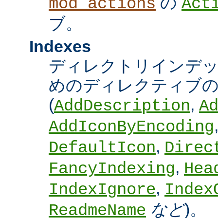
の
mod_actions
Act
ブ。
Indexes
ディレクトリインデ
めのディレクティブの
(
,
AddDescription
A
AddIconByEncoding
,
DefaultIcon
Direc
,
FancyIndexing
Hea
,
IndexIgnore
Index
など
)。
ReadmeName