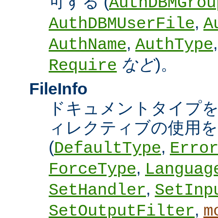
可する (
AuthDBMGrou
,
AuthDBMUserFile
A
,
AuthName
AuthType
など
)。
Require
FileInfo
ドキュメントタイプ
ィレクティブの使用を
(
,
DefaultType
Erro
,
ForceType
Languag
,
SetHandler
SetInp
,
SetOutputFilter
m