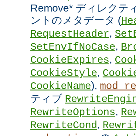
Remove* ディレクテ
ントのメタデータ (
He
,
RequestHeader
Set
,
SetEnvIfNoCase
Br
,
CookieExpires
Coo
,
CookieStyle
Cooki
),
CookieName
mod_r
ティブ
RewriteEngi
,
RewriteOptions
Re
,
RewriteCond
Rewri