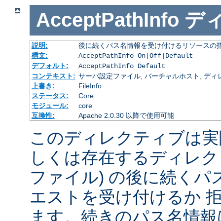
AcceptPathInfo
デ
説明:
後に続くパス名情報を受け付けるリソースの
構文:
AcceptPathInfo On|Off|Default
デフォルト:
AcceptPathInfo Default
コンテキスト:
サーバ設定ファイル, バーチャルホスト, ディレクトリ
上書き:
FileInfo
ステータス:
Core
モジュール:
core
互換性:
Apache 2.0.30 以降で使用可能
このディレクティブは実
しくは存在するディレク
ファイル) の後に続く
エストを受け付けるか 
ます。続きのパス名情報