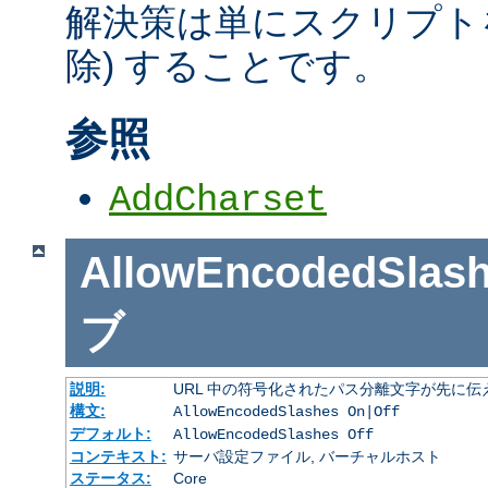
解決策は単にスクリプトを
除) することです。
参照
AddCharset
AllowEncodedSlas
ブ
説明:
URL 中の符号化されたパス分離文字が先に
構文:
AllowEncodedSlashes On|Off
デフォルト:
AllowEncodedSlashes Off
コンテキスト:
サーバ設定ファイル, バーチャルホスト
ステータス:
Core