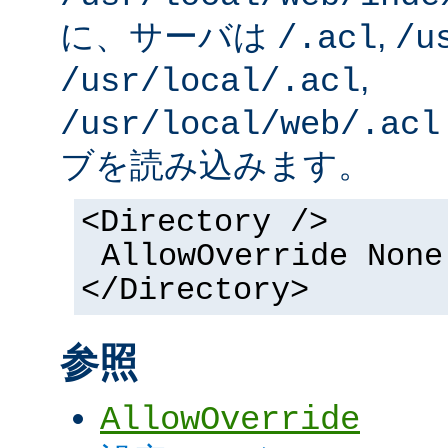
に、サーバは
,
/.acl
/u
,
/usr/local/.acl
/usr/local/web/.acl
ブを読み込みます。
<Directory />
AllowOverride None
</Directory>
参照
AllowOverride