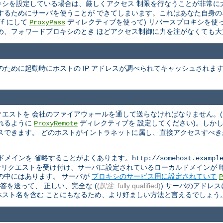
ロキシを設定している場合は、厳しくアクセス 制限を行なうことが非常
するためにサーバを使うことが できてしまいます。これはあなた自身
にして
ディレクティブを使って) リバースプロキシを使
ff
ProxyPass
め、フォワードプロキシのとき ほどアクセス制御に力を注がなくても大
ために起動時にホストの IP アドレスが調べられてキャッシュされま
リクエストを 会社のファイアウォールを通して送らなければなりません。
れるように
ディレクティブを 設定してください)。しか
ProxyRemote
スできます。 どのホストがイントラネットに属し、直接アクセスすべ
ドメインを 省略することがよくあります。
http://somehost.exampl
す。 このようなリクエストを受け付け、サーバに設定されているローカルドメイ
の中にはあります。 サーバが
プロキシのサービス用に設定されていて
P
答を送って、 正しい、完全な (
(
訳注:
fully qualified)
) サーバのアドレ
スト名を含む ことにもなるため、より好ましい方法と言えるでしょう