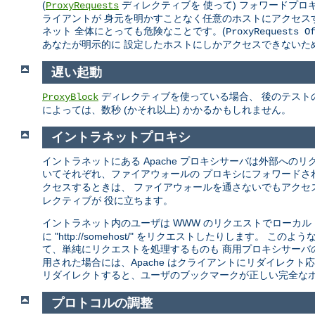
(
ディレクティブを 使って) フォワードプ
ProxyRequests
ライアントが 身元を明かすことなく任意のホストにアクセス
ネット 全体にとっても危険なことです。(
ProxyRequests O
あなたが明示的に 設定したホストにしかアクセスできないた
遅い起動
ディレクティブを使っている場合、 後のテストの
ProxyBlock
によっては、数秒 (かそれ以上) かかるかもしれません。
イントラネットプロキシ
イントラネットにある Apache プロキシサーバは外部への
いてそれぞれ、ファイアウォールの プロキシにフォワードさ
クセスするときは、 ファイアウォールを通さないでもアクセ
レクティブが 役に立ちます。
イントラネット内のユーザは WWW のリクエストでローカル
に "http://somehost/" をリクエストしたりしま
て、単純にリクエストを処理するものも 商用プロキシサーバ
用された場合には、Apache はクライアントにリダイレクト応
リダイレクトすると、ユーザのブックマークが正しい完全なホ
プロトコルの調整