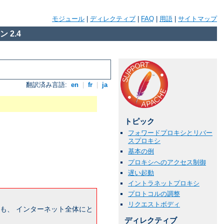
モジュール
|
ディレクティブ
|
FAQ
|
用語
|
サイトマップ
 2.4
翻訳済み言語:
en
|
fr
|
ja
トピック
フォワードプロキシとリバー
スプロキシ
基本の例
プロキシへのアクセス制御
遅い起動
イントラネットプロキシ
プロトコルの調整
リクエストボディ
も、 インターネット全体にと
ディレクティブ