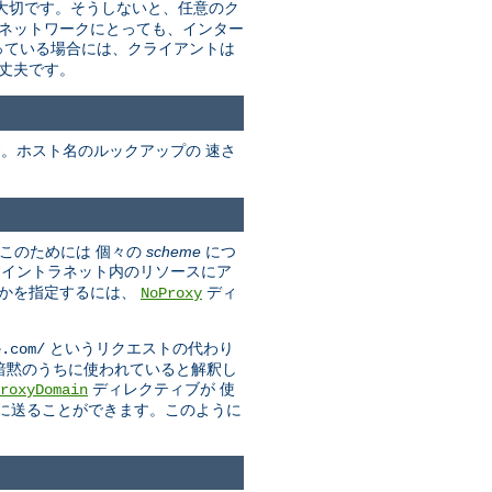
に大切です。そうしないと、任意のク
のネットワークにとっても、インター
っている場合には、クライアントは
丈夫です。
す。ホスト名のルックアップの 速さ
(このためには 個々の
scheme
につ
しイントラネット内のリソースにア
きかを指定するには、
ディ
NoProxy
というリクエストの代わり
e.com/
ンが 暗黙のうちに使われていると解釈し
ディレクティブが 使
roxyDomain
スに送ることができます。このように
。