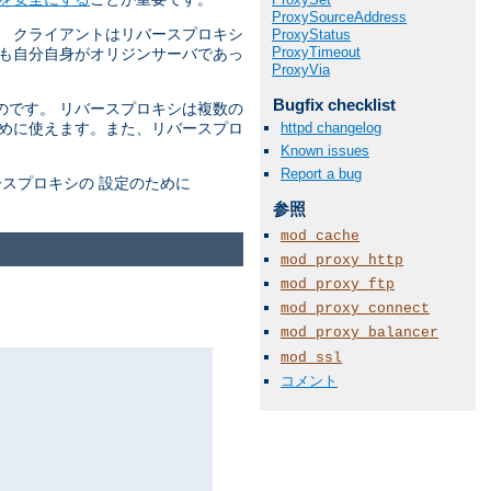
ProxySourceAddress
。 クライアントはリバースプロキシ
ProxyStatus
ProxyTimeout
かも自分自身がオリジンサーバであっ
ProxyVia
Bugfix checklist
のです。 リバースプロキシは複数の
httpd changelog
ために使えます。また、リバースプロ
Known issues
Report a bug
スプロキシの 設定のために
参照
mod_cache
mod_proxy_http
mod_proxy_ftp
mod_proxy_connect
mod_proxy_balancer
mod_ssl
コメント