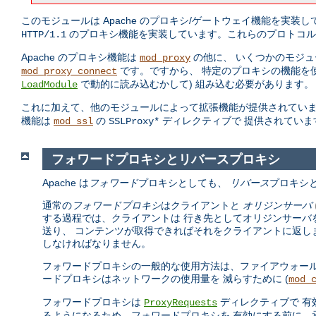
このモジュールは Apache のプロキシ/ゲートウェイ機能を実装
のプロキシ機能を実装しています。これらのプロトコル
HTTP/1.1
Apache のプロキシ機能は
の他に、 いくつかのモジュ
mod_proxy
です。ですから、 特定のプロキシの機能を
mod_proxy_connect
で動的に読み込むかして) 組み込む必要があります。
LoadModule
これに加えて、他のモジュールによって拡張機能が提供されていま
機能は
の
ディレクティブで 提供されていま
mod_ssl
SSLProxy*
フォワードプロキシとリバースプロキシ
Apache は
フォワード
プロキシとしても、
リバース
プロキシ
通常の
フォワードプロキシ
はクライアントと
オリジンサーバ
する過程では、クライアントは 行き先としてオリジンサーバ
送り、 コンテンツが取得できればそれをクライアントに返し
しなければなりません。
フォワードプロキシの一般的な使用方法は、ファイアウォール
ードプロキシはネットワークの使用量を 減らすために (
mod_
フォワードプロキシは
ディレクティブで 有
ProxyRequests
るようになるため、フォワードプロキシを 有効にする前に