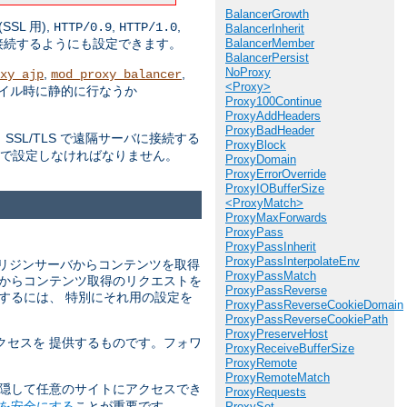
BalancerGrowth
(SSL 用),
,
,
HTTP/0.9
HTTP/1.0
BalancerInherit
BalancerMember
接続するようにも設定できます。
BalancerPersist
NoProxy
,
,
xy_ajp
mod_proxy_balancer
<Proxy>
パイル時に静的に行なうか
Proxy100Continue
ProxyAddHeaders
ProxyBadHeader
SL/TLS で遠隔サーバに接続する
ProxyBlock
んで設定しなければなりません。
ProxyDomain
ProxyErrorOverride
ProxyIOBufferSize
<ProxyMatch>
ProxyMaxForwards
ProxyPass
ProxyPassInherit
ProxyPassInterpolateEnv
リジンサーバからコンテンツを取得
ProxyPassMatch
バからコンテンツ取得のリクエストを
ProxyPassReverse
するには、 特別にそれ用の設定を
ProxyPassReverseCookieDomain
ProxyPassReverseCookiePath
ProxyPreserveHost
クセスを 提供するものです。フォワ
ProxyReceiveBufferSize
ProxyRemote
ProxyRemoteMatch
 隠して任意のサイトにアクセスでき
ProxyRequests
を安全にする
ことが重要です。
ProxySet