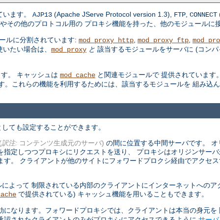
しています。
(Apache JServe Protocol version 1.3),
,
AJP13
FTP
CONNECT
やその他のプロトコル用の プロキシ機能を持った、他のモジュールに
ールに分割されています:
,
,
mod_proxy_http
mod_proxy_ftp
mod_pro
使いたい場合は、
と
該当するモジュールをサーバに (コン
mod_proxy
す。 キャッシュは
と関連モジュールで 提供されています。S
mod_cache
す。これらの機能を利用するためには、該当するモジュールを 組み込
としても設定することができます。
(
訳注:
コンテンツ生成元のサーバ)
の間に位置する中間サーバです。 オ
を指定しつつプロキシにリクエストを送り、 プロキシはオリジンサー
ます。 クライアントが他のサイトにフォワードプロクシ経由でアクセス
によって 制限されている内部のクライアントにインターネットへのア
で提供されている) キャッシュ機能を用いることもできます。
cache
効になります。フォワードプロキシでは、クライアントは本当の身元を
、承認されたクライアントのみがプロキシにアクセスできるように
サーバ