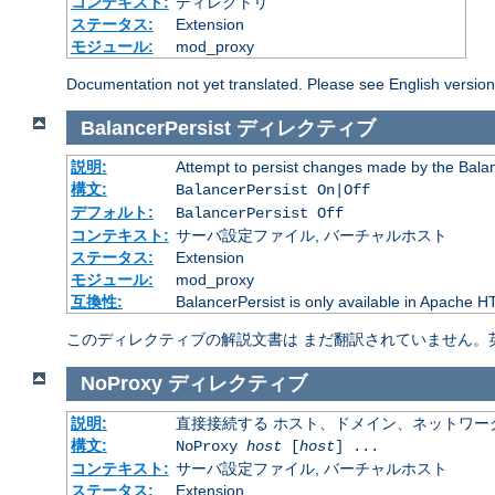
コンテキスト:
ディレクトリ
ステータス:
Extension
モジュール:
mod_proxy
Documentation not yet translated. Please see English versio
BalancerPersist
ディレクティブ
説明:
Attempt to persist changes made by the Bala
構文:
BalancerPersist On|Off
デフォルト:
BalancerPersist Off
コンテキスト:
サーバ設定ファイル, バーチャルホスト
ステータス:
Extension
モジュール:
mod_proxy
互換性:
BalancerPersist is only available in Apache H
このディレクティブの解説文書は まだ翻訳されていません。
NoProxy
ディレクティブ
説明:
直接接続する ホスト、ドメイン、ネットワー
構文:
NoProxy
host
[
host
] ...
コンテキスト:
サーバ設定ファイル, バーチャルホスト
ステータス:
Extension