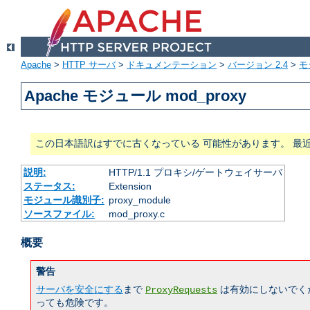
Apache
>
HTTP サーバ
>
ドキュメンテーション
>
バージョン 2.4
>
モ
Apache モジュール mod_proxy
この日本語訳はすでに古くなっている 可能性があります。 最
説明:
HTTP/1.1 プロキシ/ゲートウェイサーバ
ステータス:
Extension
モジュール識別子:
proxy_module
ソースファイル:
mod_proxy.c
概要
警告
サーバを安全にする
まで
は有効にしないでく
ProxyRequests
っても危険です。