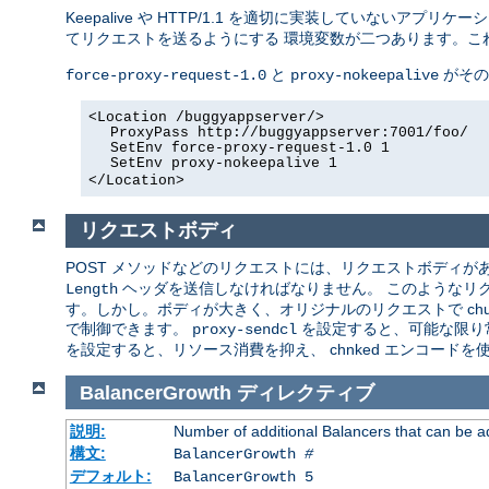
Keepalive や HTTP/1.1 を適切に実装していないアプリ
てリクエストを送るようにする 環境変数が二つあります。こ
と
がその
force-proxy-request-1.0
proxy-nokeepalive
<Location /buggyappserver/>
ProxyPass http://buggyappserver:7001/foo/
SetEnv force-proxy-request-1.0 1
SetEnv proxy-nokeepalive 1
</Location>
リクエストボディ
POST メソッドなどのリクエストには、リクエストボディがあり
ヘッダを送信しなければなりません。 このようなリ
Length
す。しかし。ボディが大きく、オリジナルのリクエストで chun
で制御できます。
を設定すると、可能な限り
proxy-sendcl
を設定すると、リソース消費を抑え、 chnked エンコード
BalancerGrowth
ディレクティブ
説明:
Number of additional Balancers that can be a
構文:
BalancerGrowth
#
デフォルト:
BalancerGrowth 5