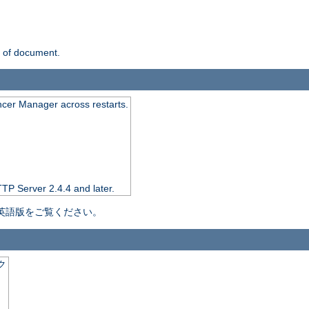
n of document.
ncer Manager across restarts.
TTP Server 2.4.4 and later.
英語版をご覧ください。
ク