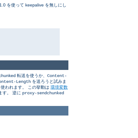
 を使って keepalive を無しにし
unked 転送を使うか、
Content-
を送ろうと試みま
ontent-Length
送も使われます。 この挙動は
環境変数
ます。 逆に
proxy-sendchunked