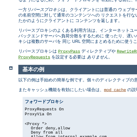
一方
リバースプロキシ
は、クライアントには普通の ウェブサ
の名前空間に対して通常のコンテンツへの リクエストを行な
たかのようにクライアントに コンテンツを返します。
リバースプロキシのよくある利用方法は、インターネットユー
バックエンドサーバへ負荷分散をするために 使ったり、遅い
キシは複数のサーバを 同じ URL 空間にまとめるために使う
リバースプロキシは
ディレクティブや
ProxyPass
RewriteR
を設定する必要は
ありません
。
ProxyRequests
基本の例
以下の例は手始めの簡単な例です。個々のディレクティブの意
またキャッシュ機能を有効にしたい場合は、
の説
mod_cache
フォワードプロキシ
ProxyRequests On
ProxyVia On
<Proxy *>
Order deny,allow
Deny from all
Allow from internal.example.com