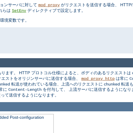
ケーションサーバに対して
がリクエストを送信する場合、 HTTP/1.0
mod_proxy
れらは
ディレクティブで設定します。
SetEnv
環境変数です。
ます。 HTTP プロトコル仕様によると、ボディのあるリクエストは ch
クエストをオリジンサーバに送信する場合、
は常に
mod_proxy_http
C
ked 転送が使われている場合、上流へのリクエストに chunked 転
常に
を付与して、 上流サーバに送信するようになり
Content-Length
を使って送信するようになります。
dded Post-configuration